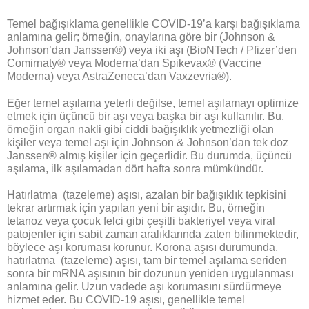
Temel bağışıklama genellikle COVID-19’a karşı bağışıklama
anlamına gelir; örneğin, onaylarına göre bir (Johnson &
Johnson’dan Janssen®) veya iki aşı (BioNTech / Pfizer’den
Comirnaty® veya Moderna’dan Spikevax® (Vaccine
Moderna) veya AstraZeneca’dan Vaxzevria®).
Eğer temel aşılama yeterli değilse, temel aşılamayı optimize
etmek için üçüncü bir aşı veya başka bir aşı kullanılır. Bu,
örneğin organ nakli gibi ciddi bağışıklık yetmezliği olan
kişiler veya temel aşı için Johnson & Johnson’dan tek doz
Janssen® almış kişiler için geçerlidir. Bu durumda, üçüncü
aşılama, ilk aşılamadan dört hafta sonra mümkündür.
Hatırlatma (tazeleme) aşısı, azalan bir bağışıklık tepkisini
tekrar artırmak için yapılan yeni bir aşıdır. Bu, örneğin
tetanoz veya çocuk felci gibi çeşitli bakteriyel veya viral
patojenler için sabit zaman aralıklarında zaten bilinmektedir,
böylece aşı koruması korunur. Korona aşısı durumunda,
hatırlatma (tazeleme) aşısı, tam bir temel aşılama seriden
sonra bir mRNA aşısının bir dozunun yeniden uygulanması
anlamına gelir. Uzun vadede aşı korumasını sürdürmeye
hizmet eder. Bu COVID-19 aşısı, genellikle temel