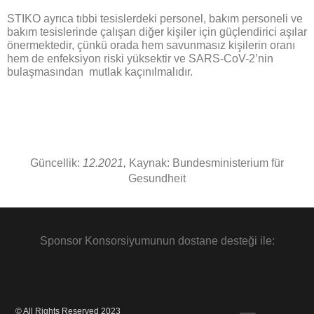
STIKO ayrıca tıbbi tesislerdeki personel, bakım personeli ve
bakım tesislerinde çalışan diğer kişiler için güçlendirici aşılar
önermektedir, çünkü orada hem savunmasız kişilerin oranı
hem de enfeksiyon riski yüksektir ve SARS-CoV-2’nin
bulaşmasından mutlak kaçınılmalıdır.
Güncellik:
12.2021,
Kaynak: Bundesministerium für
Gesundheit
Sponsor Konsorsiyumunun dostane desteği ile:
© All Rights Reserved 2023