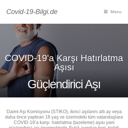
Covid-19-Bilgi.de
Menu
COVID-19'a Karşı Hatırlatma
Aşısı
Güçlendirici Aşı
Daimi Aşı Komisyonu (STIKO), ikinci aşılarını altı ay veya
daha önce yaptıran 18 yaş ve üzerindeki tüm vatandaşlara
COVID-19’a karşı hatırlatma (tazeleme) aşısı yani
güçlendirici aşı önermektedir. Eylül ayından beri, belirli